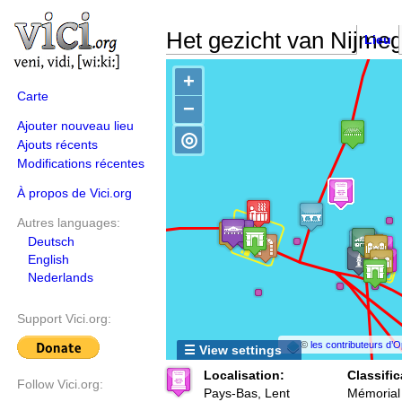
Het gezicht van Nijme
Lieu
+
Carte
−
Ajouter nouveau lieu
◎
Ajouts récents
Modifications récentes
À propos de Vici.org
Autres languages:
Deutsch
English
Nederlands
Support Vici.org:
©
les contributeurs d
☰ View settings
Localisation:
Classific
Follow Vici.org:
Pays-Bas, Lent
Mémorial 