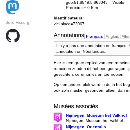
geo:51.8549,5.863043
Visible
Précision ± 0-5 m.
Identificateurs:
Build Vici.org:
vici:place=72067
Annotations
Français
Anglais
All
Il n'y a pas une annotation en français.
annotation en Néerlandais.
Hier is een grote replica van een romeins
romeinen zouden dit hebben gedragen ti
gevechten, ceremonies en toernooien.
Op een andere plek werd in de in het be
ook zo'n masker gevonden, alleen dan mi
Musées associés
Nijmegen, Museum het Valkhof
Nijmegen, Museum het Valkhof
Nijmegen, Orientalis