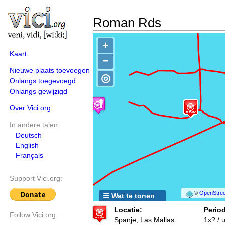
Roman Rds
+
Kaart
−
Nieuwe plaats toevoegen
◎
Onlangs toegevoegd
Onlangs gewijzigd
Over Vici.org
In andere talen:
Deutsch
English
Français
Support Vici.org:
©
OpenStree
☰ Wat te tonen
Locatie:
Period
Follow Vici.org:
Spanje, Las Mallas
1x? /