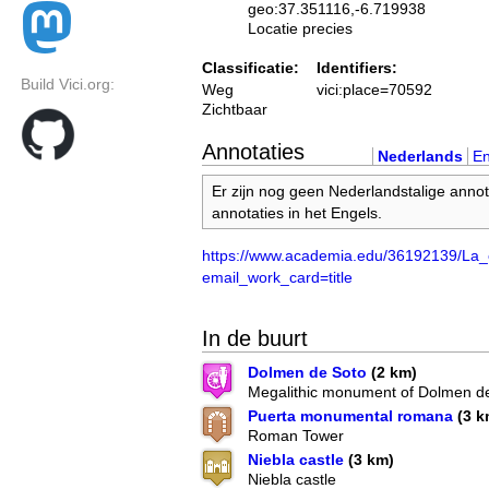
geo:37.351116,-6.719938
Locatie precies
Classificatie:
Identifiers:
Build Vici.org:
Weg
vici:place=70592
Zichtbaar
Annotaties
Nederlands
En
Er zijn nog geen Nederlandstalige annot
annotaties in het Engels.
https://www.academia.edu/36192139/La_
email_work_card=title
In de buurt
Dolmen de Soto
(2 km)
Megalithic monument of Dolmen d
Puerta monumental romana
(3 k
Roman Tower
Niebla castle
(3 km)
Niebla castle