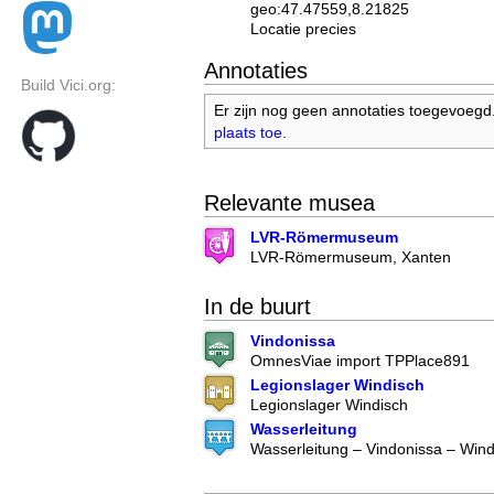
geo:47.47559,8.21825
Locatie precies
Annotaties
Build Vici.org:
Er zijn nog geen annotaties toegevoegd
plaats toe
.
Relevante musea
LVR-Römermuseum
LVR-Römermuseum, Xanten
In de buurt
Vindonissa
OmnesViae import TPPlace891
Legionslager Windisch
Legionslager Windisch
Wasserleitung
Wasserleitung – Vindonissa – Win