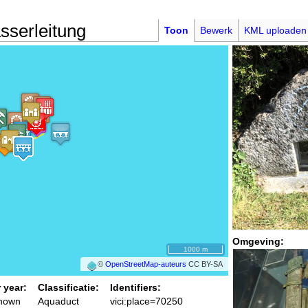
sserleitung
Toon
Bewerk
KML uploaden
Omgeving:
1000 m
©
OpenStreetMap-auteurs
CC BY-SA
 year:
Classificatie:
Identifiers:
known
Aquaduct
vici:place=70250