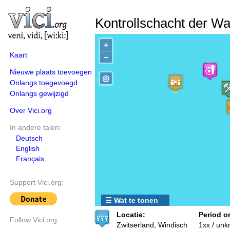
Kontrollschacht der Wa
+
Kaart
−
Nieuwe plaats toevoegen
◎
Onlangs toegevoegd
Onlangs gewijzigd
Over Vici.org
In andere talen:
Deutsch
English
Français
Support Vici.org:
☰ Wat te tonen
Locatie:
Period or
Follow Vici.org:
Zwitserland, Windisch
1xx / un