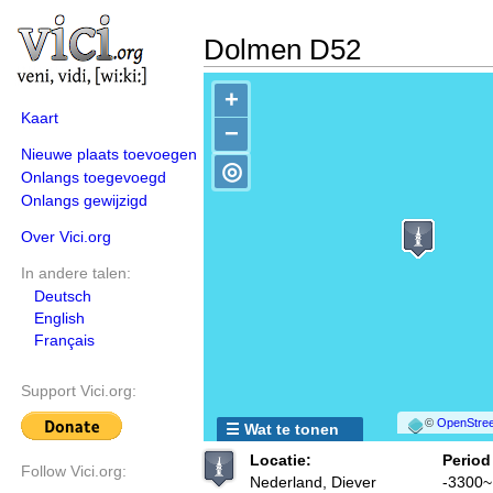
Dolmen D52
+
Kaart
−
Nieuwe plaats toevoegen
◎
Onlangs toegevoegd
Onlangs gewijzigd
Over Vici.org
In andere talen:
Deutsch
English
Français
Support Vici.org:
©
OpenStree
☰ Wat te tonen
Locatie:
Period
Follow Vici.org:
Nederland, Diever
-3300~