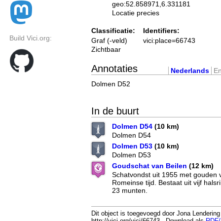
geo:52.858971,6.331181
Locatie precies
Classificatie:
Identifiers:
Build Vici.org:
Graf (-veld)
vici:place=66743
Zichtbaar
Annotaties
Nederlands
En
Dolmen D52
In de buurt
Dolmen D54
(10 km)
Dolmen D54
Dolmen D53
(10 km)
Dolmen D53
Goudschat van Beilen
(12 km)
Schatvondst uit 1955 met gouden v
Romeinse tijd. Bestaat uit vijf hal
23 munten.
Dit object is toegevoegd door Jona Lendering
http://vici.org/vici/66743 . Download als
RDF