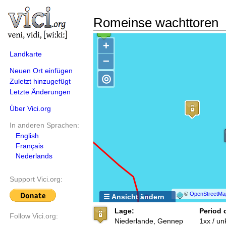
Romeinse wachttoren
+
Landkarte
−
Neuen Ort einfügen
◎
Zuletzt hinzugefügt
Letzte Änderungen
Über Vici.org
In anderen Sprachen:
English
Français
Nederlands
Support Vici.org:
©
OpenStreetMa
☰ Ansicht ändern
Lage:
Period 
Follow Vici.org:
Niederlande, Gennep
1xx / u