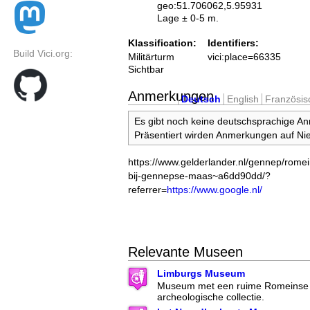
geo:51.706062,5.95931
Lage ± 0-5 m.
Klassification:
Identifiers:
Build Vici.org:
Militärturm
vici:place=66335
Sichtbar
Anmerkungen
Deutsch
English
Französis
Es gibt noch keine deutschsprachige A
Präsentiert wirden Anmerkungen auf Nie
https://www.gelderlander.nl/gennep/romei
bij-gennepse-maas~a6dd90dd/?
referrer=
https://www.google.nl/
Relevante Museen
Limburgs Museum
Museum met een ruime Romeinse 
archeologische collectie.