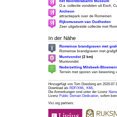
het Noordbrabants Museum
O.a. collectie vondsten uit Esch, C
Archeon
attractiepark over de Romeinen
Rijksmuseum van Oudheden
Zeer uitgebreide collectie met Ro
In der Nähe
Romeinse brandgraven met graf
Romeinse brandgraven met grafgif
Muntvondst
(2 km)
Muntvondst
Nederzetting Milsbeek-Bloemens
Terrein met sporen van bewoning u
Hinzugefügt von Tom Doesborg am 2020-07-15.
Download als
RDF/XML
,
KML
.
Die Anmerkungen sind unter der Lizenz
Namen
Lizenz
Public Domain Dedication
, sofern kei
Vici.org partners: