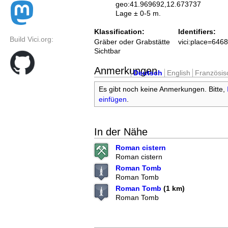
geo:41.969692,12.673737
Lage ± 0-5 m.
Klassification:
Identifiers:
Build Vici.org:
Gräber oder Grabstätte
vici:place=646
Sichtbar
Anmerkungen
Deutsch
English
Französis
Es gibt noch keine Anmerkungen. Bitte,
einfügen
.
In der Nähe
Roman cistern
Roman cistern
Roman Tomb
Roman Tomb
Roman Tomb
(1 km)
Roman Tomb