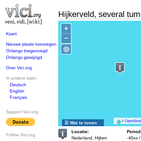
Hijkerveld, several tum
+
Kaart
−
Nieuwe plaats toevoegen
◎
Onlangs toegevoegd
Onlangs gewijzigd
Over Vici.org
In andere talen:
Deutsch
English
Français
Support Vici.org:
©
OpenStree
☰ Wat te tonen
Locatie:
Period
Follow Vici.org:
Nederland, Hijken
-40xx /