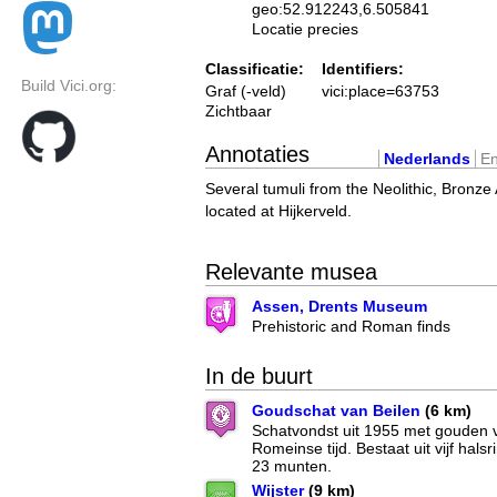
geo:52.912243,6.505841
Locatie precies
Classificatie:
Identifiers:
Build Vici.org:
Graf (-veld)
vici:place=63753
Zichtbaar
Annotaties
Nederlands
En
Several tumuli from the Neolithic, Bronze
located at Hijkerveld.
Relevante musea
Assen, Drents Museum
Prehistoric and Roman finds
In de buurt
Goudschat van Beilen
(6 km)
Schatvondst uit 1955 met gouden v
Romeinse tijd. Bestaat uit vijf hal
23 munten.
Wijster
(9 km)