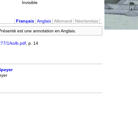
Invisible
Français
Anglais
Allemand
Néerlandais
 Présenté est une annotation en Anglais.
77/1/kolb.pdf
, p. 14
Speyer
eyer