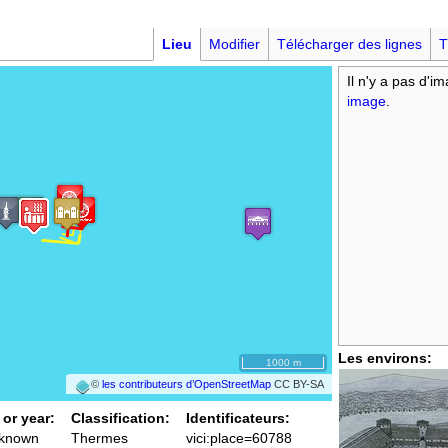
Lieu
Modifier
Télécharger des lignes
T
Il n'y a pas d'i
image
.
Les environs:
1000 m
©
les contributeurs d’OpenStreetMap
CC BY-SA
 or year:
Classification:
Identificateurs:
nknown
Thermes
vici:place=60788