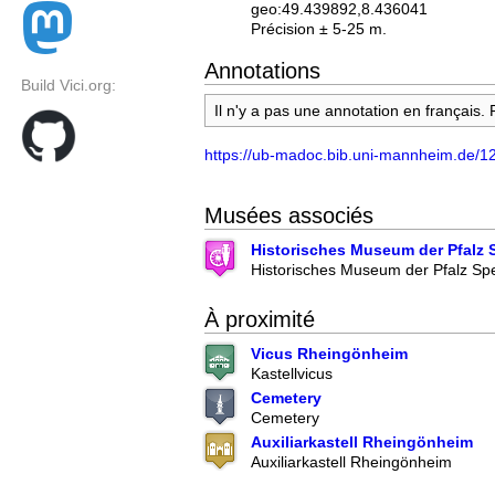
geo:49.439892,8.436041
Précision ± 5-25 m.
Annotations
Build Vici.org:
Il n'y a pas une annotation en français.
https://ub-madoc.bib.uni-mannheim.de/12
Musées associés
Historisches Museum der Pfalz 
Historisches Museum der Pfalz Sp
À proximité
Vicus Rheingönheim
Kastellvicus
Cemetery
Cemetery
Auxiliarkastell Rheingönheim
Auxiliarkastell Rheingönheim