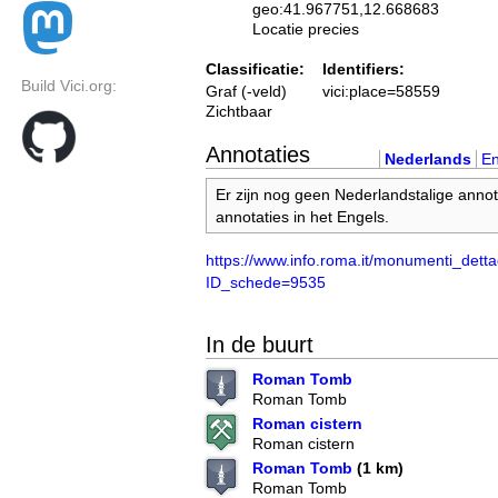
geo:41.967751,12.668683
Locatie precies
Classificatie:
Identifiers:
Build Vici.org:
Graf (-veld)
vici:place=58559
Zichtbaar
Annotaties
Nederlands
En
Er zijn nog geen Nederlandstalige annot
annotaties in het Engels.
https://www.info.roma.it/monumenti_detta
ID_schede=9535
In de buurt
Roman Tomb
Roman Tomb
Roman cistern
Roman cistern
Roman Tomb
(1 km)
Roman Tomb