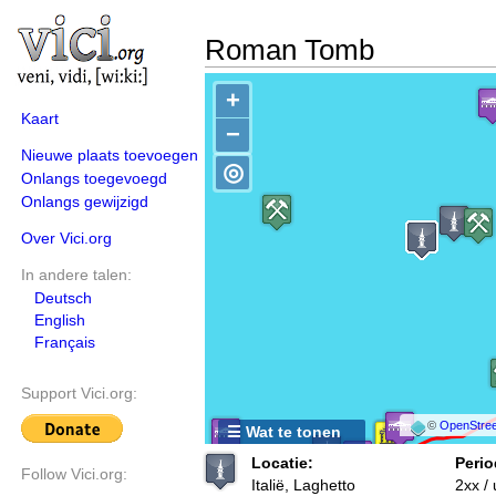
Roman Tomb
+
Kaart
−
Nieuwe plaats toevoegen
◎
Onlangs toegevoegd
Onlangs gewijzigd
Over Vici.org
In andere talen:
Deutsch
English
Français
Support Vici.org:
©
OpenStree
☰ Wat te tonen
Locatie:
Perio
Follow Vici.org:
Italië, Laghetto
2xx /