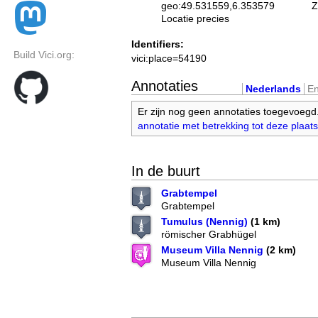
geo:49.531559,6.353579
Z
Locatie precies
Identifiers:
Build Vici.org:
vici:place=54190
Annotaties
Nederlands
En
Er zijn nog geen annotaties toegevoegd
annotatie met betrekking tot deze plaats
In de buurt
Grabtempel
Grabtempel
Tumulus (Nennig)
(1 km)
römischer Grabhügel
Museum Villa Nennig
(2 km)
Museum Villa Nennig