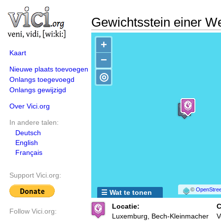
Gewichtsstein einer W
+
Kaart
−
Nieuwe plaats toevoegen
◎
Onlangs toegevoegd
Onlangs gewijzigd
Over Vici.org
In andere talen:
Deutsch
English
Français
Support Vici.org:
©
OpenStree
☰ Wat te tonen
Locatie:
C
Follow Vici.org:
Luxemburg, Bech-Kleinmacher
V