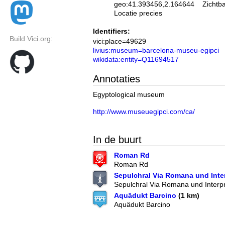
geo:41.393456,2.164644
Zichtb
Locatie precies
Identifiers:
Build Vici.org:
vici:place=49629
livius:museum=barcelona-museu-egipci
wikidata:entity=Q11694517
Annotaties
Egyptological museum
http://www.museuegipci.com/ca/
In de buurt
Roman Rd
Roman Rd
Sepulchral Via Romana und Inter
Sepulchral Via Romana und Interpr
Aquädukt Barcino
(1 km)
Aquädukt Barcino