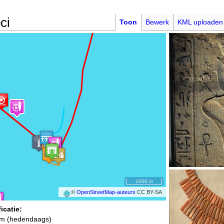
ci
Toon
Bewerk
KML uploaden
1000 m
©
OpenStreetMap-auteurs
CC BY-SA
icatie:
m (hedendaags)