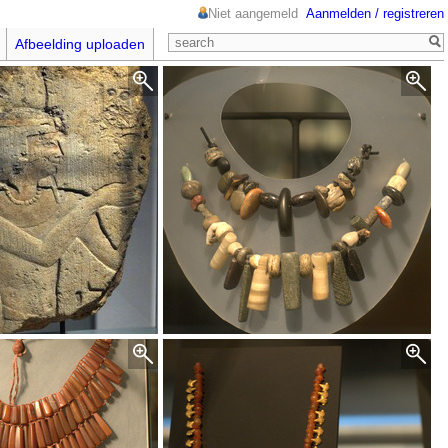
Niet aangemeld
Aanmelden / registreren
Afbeelding uploaden