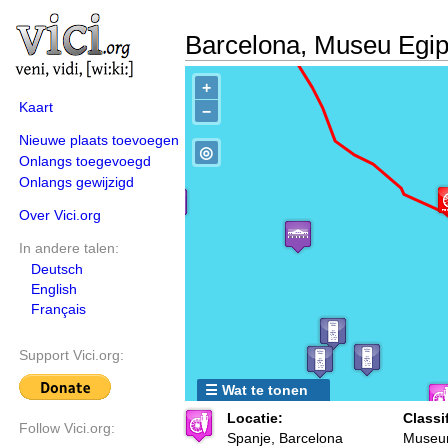
Barcelona, Museu Egip
+
Kaart
−
Nieuwe plaats toevoegen
◎
Onlangs toegevoegd
Onlangs gewijzigd
Over Vici.org
In andere talen:
Deutsch
English
Français
Support Vici.org:
☰ Wat te tonen
Locatie:
Classif
Follow Vici.org:
Spanje, Barcelona
Museu