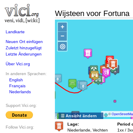
Wijsteen voor Fortuna
+
Landkarte
−
Neuen Ort einfügen
◎
Zuletzt hinzugefügt
Letzte Änderungen
Über Vici.org
In anderen Sprachen:
English
Français
Nederlands
Support Vici.org:
©
OpenStreetMa
☰ Ansicht ändern
Lage:
Period 
Follow Vici.org:
Niederlande, Vechten
1xx / 3x