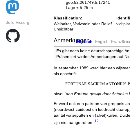
geo:52.061749,5.17241
Lage ± 5-25 m.
Klassification:
Identif
Build Vici.org:
Weihaltar, Votivstein oder Relief
vici:pl
Unsichtbar
Anmerkungen
Deutsch
English
Französis
Es gibt noch keine deutschsprachige A
Präsentiert wirden Anmerkungen auf Nie
In september 1989 werd hier een wijste
als opschrift:
FORTUNAE SACRUM ANTONIUS P
ofwel
"aan Fortuna gewijd door Antonius P
Er werd ook een patroon van greppels aa
(noordwest-zuidoost en loodrecht daarop)
aantal waterputten en (afval)kuilen. Dui
1
2
zijn niet aangetroffen.