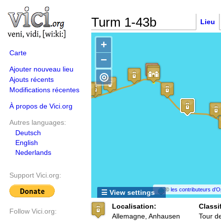
Turm 1-43b
Lieu
+
Carte
−
Ajouter nouveau lieu
◎
Ajouts récents
Modifications récentes
À propos de Vici.org
Autres languages:
Deutsch
English
Nederlands
Support Vici.org:
©
les contributeurs d
☰ View settings
Localisation:
Classi
Follow Vici.org:
Allemagne, Anhausen
Tour d