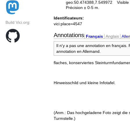
geo:50.474388,7.549972
Visible
Précision ± 0-5 m.
Identificateurs:
Build Vici.org:
vici:place=4547
Annotations
Français
Anglais
All
Il n'y a pas une annotation en français.
annotation en Allemand.
flaches, konserviertes Steinturmfundame
Hinweisschild und kleine Infotafel.
(Anm.: Das hochgeladene Foto zeigt die 
Turmstelle.)