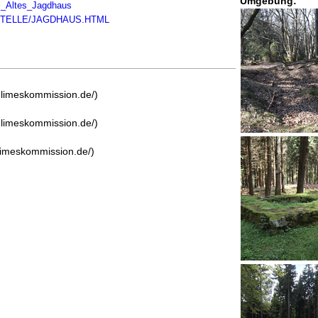
Umgebung:
ell_Altes_Jagdhaus
/KASTELLE/JAGDHAUS.HTML
e-limeskommission.de/)
e-limeskommission.de/)
-limeskommission.de/)