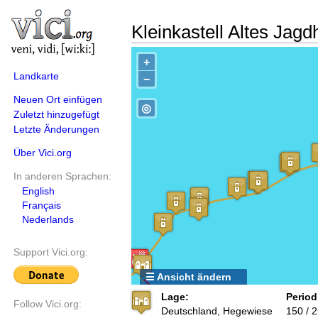
Kleinkastell Altes Jag
+
Landkarte
−
Neuen Ort einfügen
◎
Zuletzt hinzugefügt
Letzte Änderungen
Über Vici.org
In anderen Sprachen:
English
Français
Nederlands
Support Vici.org:
☰ Ansicht ändern
Lage:
Period
Follow Vici.org:
Deutschland, Hegewiese
150 / 