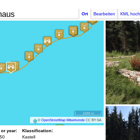
dhaus
Ort
Bearbeiten
KML hoch
1000 m
©
OpenStreetMap-Mitwirkende
CC BY-SA
 or year:
Klassification:
250
Kastell