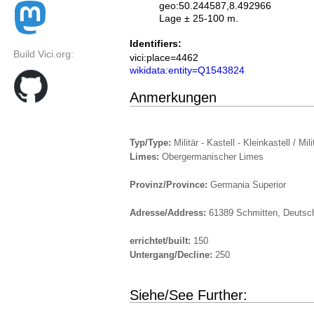
geo:50.244587,8.492966
Lage ± 25-100 m.
Identifiers:
Build Vici.org:
vici:place=4462
wikidata:entity=Q1543824
Anmerkungen
Typ/Type:
Militär - Kastell - Kleinkastell / Mili
Limes:
Obergermanischer Limes
Provinz/Province:
Germania Superior
Adresse/Address:
61389 Schmitten, Deutsc
errichtet/built:
150
Untergang/Decline:
250
Siehe/See Further: