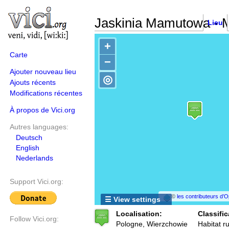
Jaskinia Mamutowa -
Lieu
+
Carte
−
Ajouter nouveau lieu
◎
Ajouts récents
Modifications récentes
À propos de Vici.org
Autres languages:
Deutsch
English
Nederlands
Support Vici.org:
©
les contributeurs d
☰ View settings
Localisation:
Classific
Follow Vici.org:
Pologne, Wierzchowie
Habitat ru