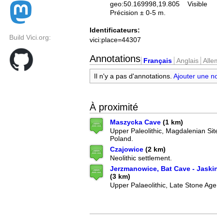
geo:50.169998,19.805
Visible
Précision ± 0-5 m.
Identificateurs:
Build Vici.org:
vici:place=44307
Annotations
Français
Anglais
All
Il n'y a pas d'annotations.
Ajouter une n
À proximité
Maszycka Cave
(1 km)
Upper Paleolithic, Magdalenian Sit
Poland.
Czajowice
(2 km)
Neolithic settlement.
Jerzmanowice, Bat Cave - Jaski
(3 km)
Upper Palaeolithic, Late Stone Age