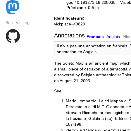
geo:40.191273,18.208035
Visibl
Précision ± 0-5 m.
Identificateurs:
Build Vici.org:
vici:place=43829
Annotations
Français
Anglais
All
Il n'y a pas une annotation en français.
annotation en Anglais.
The Soleto Map is an ancient map, which
a small piece of ostrakon of a terracotta
discovered by Belgian archaeologist Thi
on August 21, 2003.
See:
Mario Lombardo, La cd Mappa di So
Ritrovata, a c. di M.T. Giannotta e Al
ritrovata Ricerche archeologiche e l
la fruizione, Galatina (Le), Editrice
187-198
idem:
La 'Mappa di Soleto': aspetti 