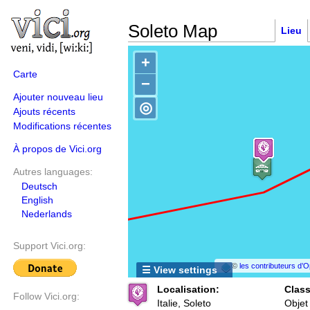
Soleto Map
Lieu
+
Carte
−
Ajouter nouveau lieu
◎
Ajouts récents
Modifications récentes
À propos de Vici.org
Autres languages:
Deutsch
English
Nederlands
Support Vici.org:
©
les contributeurs d
☰ View settings
Localisation:
Class
Follow Vici.org:
Italie, Soleto
Objet