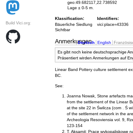
geo:49.682117,22.738592
Lage ± 0-5 m.
Klassification:
Identifiers:
Build Vici.org:
Bäuerliche Siedlung
vici:place=43336
Sichtbar
Anmerkungen
Deutsch
English
Französis
Es gibt noch keine deutschsprachige A
Präsentiert wirden Anmerkungen auf Eng
Linear Band Pottery culture settlement e
BC.
See:
Joanna Nowak, Stone artefacts mad
from the settlement of the Linear B
at the site 22 in Świlcza (com . Ś wi
of the settlement network in the ar
Archeologia Resoviensia vol. 9, R
123-154
T. Aksamit: Prace wykopaliskowe n