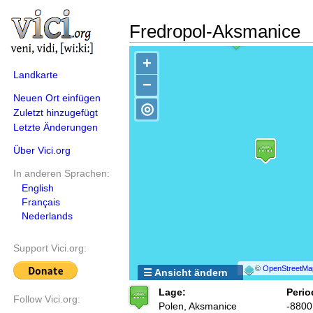
Fredropol-Aksmanice
+
Landkarte
−
Neuen Ort einfügen
◎
Zuletzt hinzugefügt
Letzte Änderungen
Über Vici.org
In anderen Sprachen:
English
Français
Nederlands
Support Vici.org:
©
OpenStreetMa
☰ Ansicht ändern
Lage:
Perio
Follow Vici.org:
Polen, Aksmanice
-8800