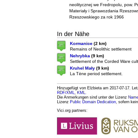
neolitycznej we Fredropolu, pow. Pr
Materiały i Sprawozdania Rzeszow
Rzeszowskiego za rok 1966
In der Nähe
Kormanice
(2 km)
Remains of Neolithic settlement
Nehrybka
(9 km)
Settlement of the Corded Ware cult
Kruhel Mały
(9 km)
La Tène period settlement.
Hinzugefügt von Elżbieta am 2017-07-17. Letz
RDF/XML
,
KML
.
Die Anmerkungen sind unter der Lizenz
Namen
Lizenz
Public Domain Dedication
, sofern kei
Vici.org partners: