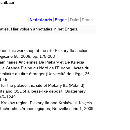
zichtbaar
Nederlands
Engels
Duits
Frans
ties. Hier volgen annotaties in het Engels.
eolithic workshop at the site Piekary IIa section
ogiczne 58, 2006, pp. 175-203
s Laminaires Anciennes De Piekary et De Ksiecia
la Grande Plaine du Nord de l’Europe , Actes du
sitaire au titre étranger (Université de Liège, 26
9-45
or the palaeolithic site of Piekary IIa (Poland):
nts and OSL of a loess-like deposit, Quaternary
245–1249
n Kraków region: Piekary IIa and Kraków ul. Księcia
 Recherches Archeologiques, Nouvelle serie 1, 2009,