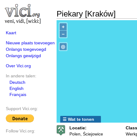
Piekary [Kraków]
+
Kaart
−
Nieuwe plaats toevoegen
◎
Onlangs toegevoegd
Onlangs gewijzigd
Over Vici.org
In andere talen:
Deutsch
English
Français
Support Vici.org:
☰ Wat te tonen
Locatie:
Class
Follow Vici.org:
Polen, Ściejowice
Werkp