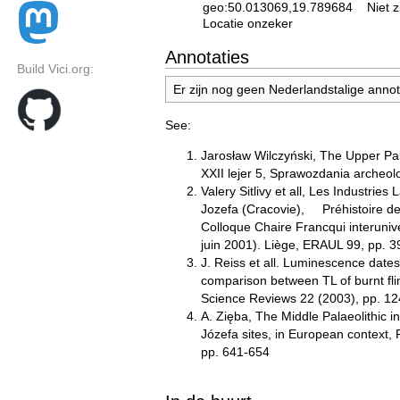
geo:50.013069,19.789684
Niet 
Locatie onzeker
Annotaties
Build Vici.org:
Er zijn nog geen Nederlandstalige annota
See:
Jarosław Wilczyński, The Upper Pala
XXII lejer 5, Sprawozdania archeol
Valery Sitlivy et all, Les Industrie
Jozefa (Cracovie), Préhistoire de 
Colloque Chaire Francqui interuniver
juin 2001). Liège, ERAUL 99, pp. 3
J. Reiss et all. Luminescence dates f
comparison between TL of burnt fli
Science Reviews 22 (2003), pp. 1
A. Zięba, The Middle Palaeolithic i
Józefa sites, in European context,
pp. 641-654