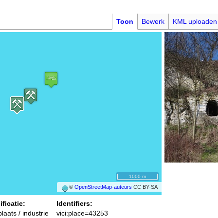
Toon
Bewerk
KML uploaden
1000 m
©
OpenStreetMap-auteurs
CC BY-SA
ificatie:
Identifiers:
laats / industrie
vici:place=43253