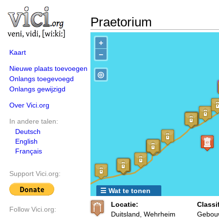
Praetorium
+
Kaart
−
Nieuwe plaats toevoegen
◎
Onlangs toegevoegd
Onlangs gewijzigd
Over Vici.org
In andere talen:
Deutsch
English
Français
Support Vici.org:
☰ Wat te tonen
Locatie:
Classif
Follow Vici.org:
Duitsland, Wehrheim
Gebouw