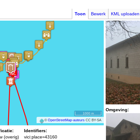
Toon
Bewerk
KML uploaden
Omgeving:
1000 m
©
OpenStreetMap-auteurs
CC BY-SA
icatie:
Identifiers:
 (overig)
vici:place=43160