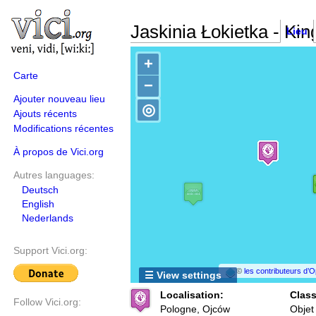
Jaskinia Łokietka - Kin
Lieu
+
Carte
−
Ajouter nouveau lieu
◎
Ajouts récents
Modifications récentes
À propos de Vici.org
Autres languages:
Deutsch
English
Nederlands
Support Vici.org:
©
les contributeurs d
☰ View settings
Localisation:
Class
Follow Vici.org:
Pologne, Ojców
Objet