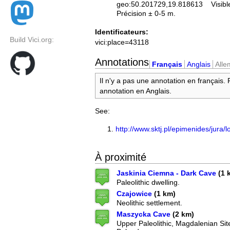
geo:50.201729,19.818613
Visibl
Précision ± 0-5 m.
Identificateurs:
Build Vici.org:
vici:place=43118
Annotations
Français
Anglais
All
Il n'y a pas une annotation en français.
annotation en Anglais.
See:
http://www.sktj.pl/epimenides/jura/l
À proximité
Jaskinia Ciemna - Dark Cave
(1 
Paleolithic dwelling.
Czajowice
(1 km)
Neolithic settlement.
Maszycka Cave
(2 km)
Upper Paleolithic, Magdalenian Sit