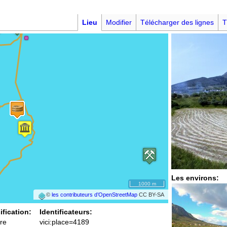
Lieu
Modifier
Télécharger des lignes
T
Les environs:
1000 m
©
les contributeurs d’OpenStreetMap
CC BY-SA
ification:
Identificateurs:
re
vici:place=4189