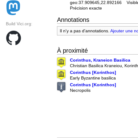
geo:37.909645,22.892166
Visibl
Précision exacte
Annotations
Build Vici.org:
Il n'y a pas d'annotations.
Ajouter une n
À proximité
Corinthus, Kraneion Basilica
Christian Basilica Kraneiou, Korint
Corinthus [Korinthos]
Early Byzantine basilica
Corinthus [Korinthos]
Necropolis