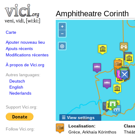
Amphitheatre Corinth
+
Carte
−
Ajouter nouveau lieu
◎
Ajouts récents
Modifications récentes
À propos de Vici.org
Autres languages:
Deutsch
English
Nederlands
Support Vici.org:
☰ View settings
Localisation:
Class
Follow Vici.org:
Grèce, Arkhaía Kórinthos
Théât