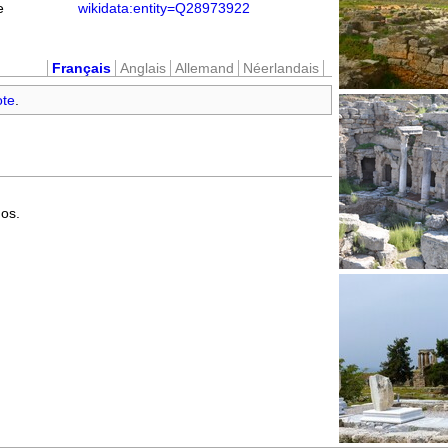
e
wikidata:entity=Q28973922
Français
Anglais
Allemand
Néerlandais
ote
.
hos.