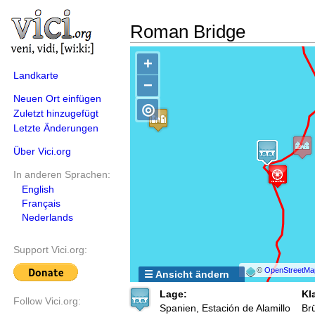
Roman Bridge
+
Landkarte
−
Neuen Ort einfügen
◎
Zuletzt hinzugefügt
Letzte Änderungen
Über Vici.org
In anderen Sprachen:
English
Français
Nederlands
Support Vici.org:
©
OpenStreetMa
☰ Ansicht ändern
Lage:
Kl
Follow Vici.org:
Spanien, Estación de Alamillo
Br