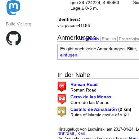
geo:38.724224,-4.85463
Si
Lage ± 0-5 m.
Identifiers:
Build Vici.org:
vici:place=41186
Anmerkungen
Deutsch
English
Französis
Es gibt noch keine Anmerkungen. Bitte,
einfügen
.
In der Nähe
Roman Road
Roman Road
Cerro de las Monas
Cerro de las Monas
Castillo de Aznaharón
(2 km)
Ruins of islamic castle of s.XII
Hinzugefügt von Ludwinski am 2017-04-24. Let
RDF/XML
,
KML
.
Die Anmerkungen sind unter der Lizenz
Namen