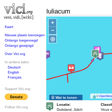
Iuliacum
+
Kaart
−
Nieuwe plaats toevoegen
◎
Onlangs toegevoegd
Onlangs gewijzigd
Over Vici.org
In andere talen:
Deutsch
English
Français
Support Vici.org:
©
OpenStree
☰ Wat te tonen
Locatie:
Classif
Follow Vici.org:
Duitsland, Jülich
Vicus 