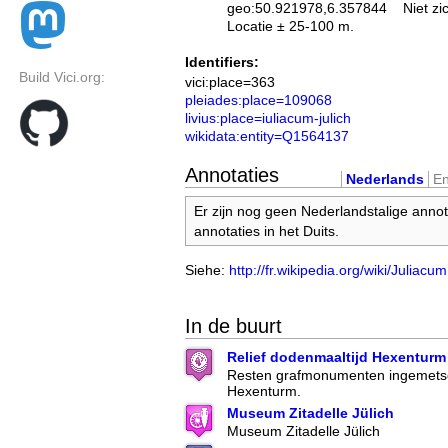
geo:50.921978,6.357844
Niet zi
Locatie ± 25-100 m.
Identifiers:
Build Vici.org:
vici:place=363
pleiades:place=109068
livius:place=iuliacum-julich
wikidata:entity=Q1564137
Annotaties
Nederlands
En
Er zijn nog geen Nederlandstalige annot
annotaties in het Duits.
Siehe:
http://fr.wikipedia.org/wiki/Juliacu
In de buurt
Relief dodenmaaltijd Hexenturm
Resten grafmonumenten ingemetse
Hexenturm.
Museum Zitadelle Jülich
Museum Zitadelle Jülich