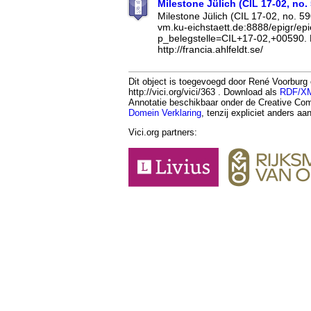
Milestone Jülich (CIL 17-02, no.
Milestone Jülich (CIL 17-02, no. 590
vm.ku-eichstaett.de:8888/epigr/ep
p_belegstelle=CIL+17-02,+00590. 
http://francia.ahlfeldt.se/
Dit object is toegevoegd door René Voorburg
http://vici.org/vici/363 . Download als
RDF/X
Annotatie beschikbaar onder de Creative 
Domein Verklaring
, tenzij expliciet anders a
Vici.org partners: