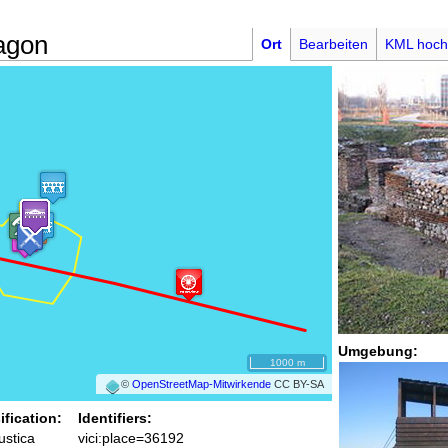
tagon
Ort
Bearbeiten
KML hoch
Umgebung:
1000 m
©
OpenStreetMap-Mitwirkende
CC BY-SA
ification:
Identifiers:
rustica
vici:place=36192