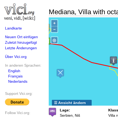
Mediana, Villa with oc
+
Landkarte
−
Neuen Ort einfügen
◎
Zuletzt hinzugefügt
Letzte Änderungen
Über Vici.org
In anderen Sprachen:
English
Français
Nederlands
Support Vici.org:
☰ Ansicht ändern
Lage:
Klass
Follow Vici.org:
Serbien, Niš
Villa 