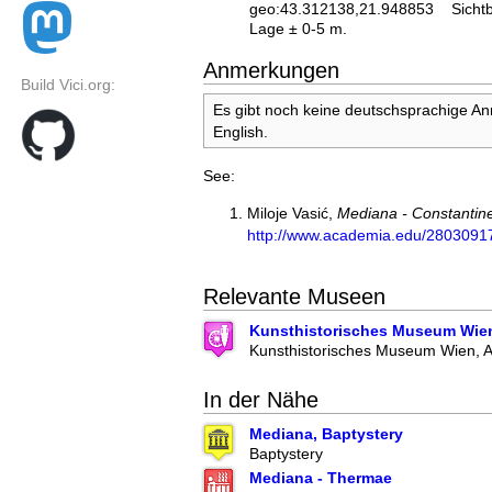
geo:43.312138,21.948853
Sicht
Lage ± 0-5 m.
Anmerkungen
Build Vici.org:
Es gibt noch keine deutschsprachige A
English.
See:
Miloje Vasić,
Mediana - Constantine
http://www.academia.edu/2803091
Relevante Museen
Kunsthistorisches Museum Wie
Kunsthistorisches Museum Wien, 
In der Nähe
Mediana, Baptystery
Baptystery
Mediana - Thermae