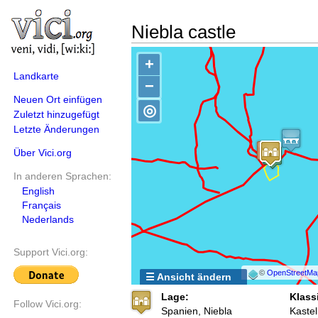
Niebla castle
+
Landkarte
−
Neuen Ort einfügen
◎
Zuletzt hinzugefügt
Letzte Änderungen
Über Vici.org
In anderen Sprachen:
English
Français
Nederlands
Support Vici.org:
©
OpenStreetMa
☰ Ansicht ändern
Lage:
Klassi
Follow Vici.org:
Spanien, Niebla
Kastel