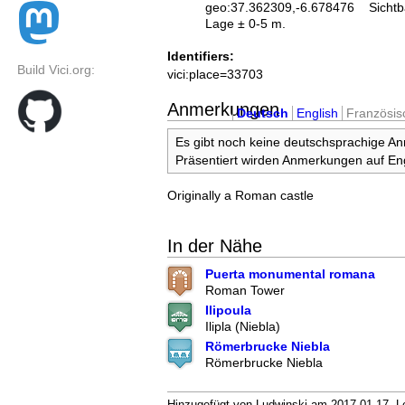
geo:37.362309,-6.678476
Sichtb
Lage ± 0-5 m.
Identifiers:
Build Vici.org:
vici:place=33703
Anmerkungen
Deutsch
English
Französis
Es gibt noch keine deutschsprachige A
Präsentiert wirden Anmerkungen auf Eng
Originally a Roman castle
In der Nähe
Puerta monumental romana
Roman Tower
Ilipoula
Ilipla (Niebla)
Römerbrucke Niebla
Römerbrucke Niebla
Hinzugefügt von Ludwinski am 2017-01-17. Let