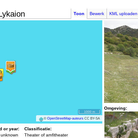
Lykaion
Toon
Bewerk
KML uploaden
Omgeving:
1000 m
©
OpenStreetMap-auteurs
CC BY-SA
d or year:
Classificatie:
/ unknown
Theater of amfitheater