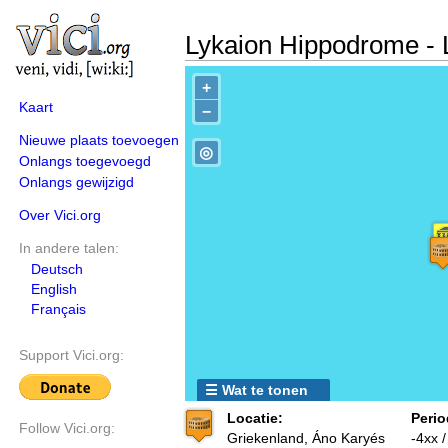
Lykaion Hippodrome - 
+
Kaart
−
Nieuwe plaats toevoegen
◎
Onlangs toegevoegd
Onlangs gewijzigd
Over Vici.org
In andere talen:
Deutsch
English
Français
Support Vici.org:
☰ Wat te tonen
Locatie:
Perio
Follow Vici.org:
Griekenland, Áno Karyés
-4xx 