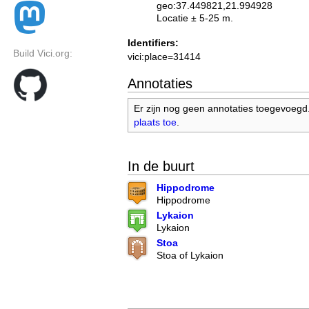
geo:37.449821,21.994928
Locatie ± 5-25 m.
Identifiers:
Build Vici.org:
vici:place=31414
Annotaties
Er zijn nog geen annotaties toegevoegd
plaats toe
.
In de buurt
Hippodrome
Hippodrome
Lykaion
Lykaion
Stoa
Stoa of Lykaion