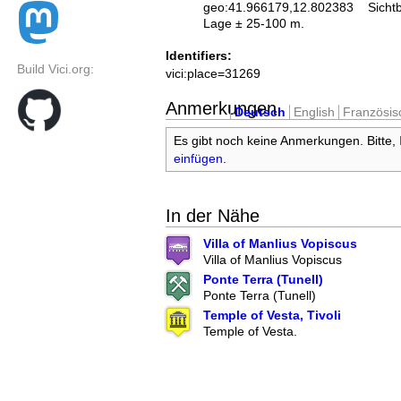
geo:41.966179,12.802383
Sicht
Lage ± 25-100 m.
Identifiers:
Build Vici.org:
vici:place=31269
Anmerkungen
Deutsch
English
Französis
Es gibt noch keine Anmerkungen. Bitte,
einfügen
.
In der Nähe
Villa of Manlius Vopiscus
Villa of Manlius Vopiscus
Ponte Terra (Tunell)
Ponte Terra (Tunell)
Temple of Vesta, Tivoli
Temple of Vesta.