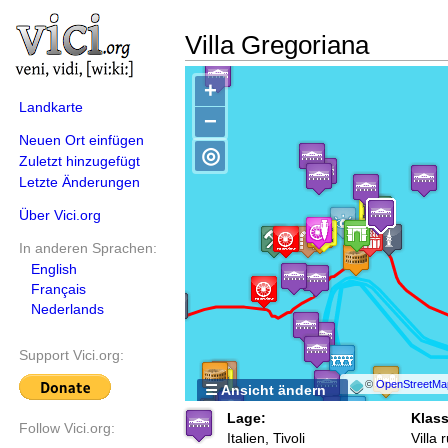
Villa Gregoriana
+
Landkarte
−
Neuen Ort einfügen
◎
Zuletzt hinzugefügt
Letzte Änderungen
Über Vici.org
In anderen Sprachen:
English
Français
Nederlands
Support Vici.org:
©
OpenStreetMa
☰ Ansicht ändern
Lage:
Klass
Follow Vici.org:
Italien, Tivoli
Villa 