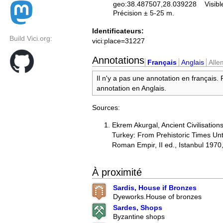
geo:38.487507,28.039228
Visibl
Précision ± 5-25 m.
Identificateurs:
Build Vici.org:
vici:place=31227
Annotations
Français
Anglais
All
Il n'y a pas une annotation en français.
annotation en Anglais.
Sources:
Ekrem Akurgal, Ancient Civilisation
Turkey: From Prehistoric Times Unti
Roman Empir, II ed., Istanbul 1970
À proximité
Sardis, House if Bronzes
Dyeworks.House of bronzes
Sardes, Shops
Byzantine shops