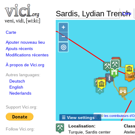
Sardis, Lydian Trench
Lieu
+
Carte
−
Ajouter nouveau lieu
◎
Ajouts récents
Modifications récentes
À propos de Vici.org
Autres languages:
Deutsch
English
Nederlands
Support Vici.org:
©
les contributeurs d
☰ View settings
Localisation:
Class
Follow Vici.org:
Turquie, Sardis center
Atelie