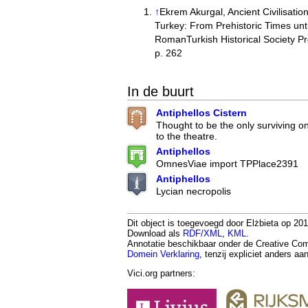
↑
Ekrem Akurgal, Ancient Civilisatio
Turkey: From Prehistoric Times unti
RomanTurkish Historical Society P
p. 262
In de buurt
Antiphellos Cistern
Thought to be the only surviving on
to the theatre.
Antiphellos
OmnesViae import TPPlace2391
Antiphellos
Lycian necropolis
Dit object is toegevoegd door Elżbieta op 2016
Download als
RDF/XML
,
KML
.
Annotatie beschikbaar onder de Creative 
Domein Verklaring
, tenzij expliciet anders a
Vici.org partners: