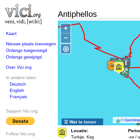
Antiphellos
+
Kaart
−
Nieuwe plaats toevoegen
◎
Onlangs toegevoegd
Onlangs gewijzigd
Over Vici.org
In andere talen:
Deutsch
English
Français
Support Vici.org:
©
OpenStree
☰ Wat te tonen
Locatie:
Perio
Follow Vici.org:
Turkije, Kaş
-xx /