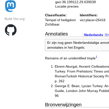
geo:36.199112,29.639038
Locatie precies
Classificatie:
Identifiers:
Build Vici.org:
Tempel of heiligdom
vici:place=26416
Zichtbaar
Annotaties
Nederlands
En
Er zijn nog geen Nederlandstalige annot
annotaties in het Engels.
1
Remains of an unidentified tmple
.
Ekrem Akurgal, Ancient Civilisation
Turkey: From Prehistoric Times unti
RomanTurkish Historical Society P
p. 262
George E. Bean, Lycian Turkey: An
Guide, London John Murray Publish
96
Bronverwijzingen