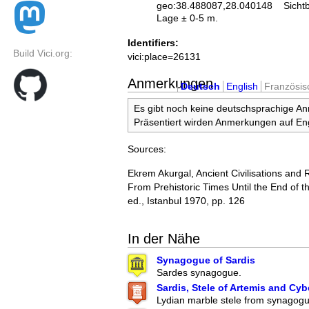
geo:38.488087,28.040148
Sicht
Lage ± 0-5 m.
Identifiers:
Build Vici.org:
vici:place=26131
Anmerkungen
Deutsch
English
Französis
Es gibt noch keine deutschsprachige A
Präsentiert wirden Anmerkungen auf Eng
Sources:
Ekrem Akurgal, Ancient Civilisations and 
From Prehistoric Times Until the End of t
ed., Istanbul 1970, pp. 126
In der Nähe
Synagogue of Sardis
Sardes synagogue.
Sardis, Stele of Artemis and Cyb
Lydian marble stele from synagogu