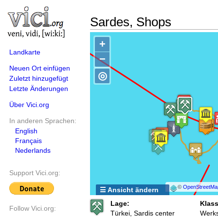
Sardes, Shops
+
Landkarte
−
Neuen Ort einfügen
◎
Zuletzt hinzugefügt
Letzte Änderungen
Über Vici.org
In anderen Sprachen:
English
Français
Nederlands
Support Vici.org:
©
OpenStreetMa
☰ Ansicht ändern
Lage:
Klass
Follow Vici.org:
Türkei, Sardis center
Werks