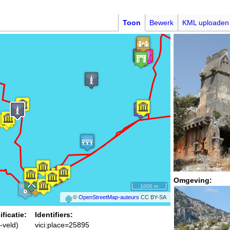
Toon
Bewerk
KML uploaden
Omgeving:
1000 m
©
OpenStreetMap-auteurs
CC BY-SA
ificatie:
Identifiers:
-veld)
vici:place=25895