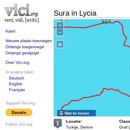
Sura in Lycia
+
Kaart
−
Nieuwe plaats toevoegen
◎
Onlangs toegevoegd
Onlangs gewijzigd
Over Vici.org
In andere talen:
Deutsch
English
Français
Support Vici.org:
☰ Wat te tonen
Locatie:
Class
Follow Vici.org:
Turkije, Demre
Graf (