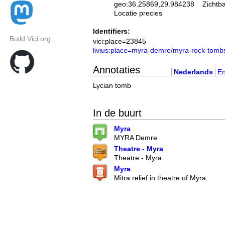
geo:36.25869,29.984238
Zichtb
Locatie precies
Identifiers:
Build Vici.org:
vici:place=23845
livius:place=myra-demre/myra-rock-tomb
Annotaties
Nederlands
En
Lycian tomb
In de buurt
Myra
MYRA Demre
Theatre - Myra
Theatre - Myra
Myra
Mitra relief in theatre of Myra.