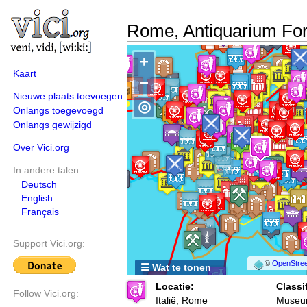
Rome, Antiquarium Fo
+
Kaart
−
Nieuwe plaats toevoegen
◎
Onlangs toegevoegd
Onlangs gewijzigd
Over Vici.org
In andere talen:
Deutsch
English
Français
Support Vici.org:
©
OpenStree
☰ Wat te tonen
Locatie:
Classif
Follow Vici.org:
Italië, Rome
Museu