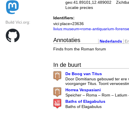
geo:41.89101,12.489002
Zichtb
Locatie precies
Identifiers:
Build Vici.org:
vici:place=23636
livius:museum=rome-antiquarium-forens
Annotaties
Nederlands
En
Finds from the Roman forum
In de buurt
De Boog van Titus
Door Domitianus gebouwd ter ere 
voorganger Titus. Toont verwoesti
Horrea Vespasiani
Speicher – Roma – Rom – Latium –
Baths of Elagabulus
Baths of Elagabulus