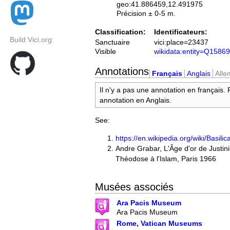
geo:41.886459,12.491975
Précision ± 0-5 m.
Classification:
Identificateurs:
Build Vici.org:
Sanctuaire
vici:place=23437
Visible
wikidata:entity=Q1586
Annotations
Français
Anglais
All
Il n'y a pas une annotation en français.
annotation en Anglais.
See:
https://en.wikipedia.org/wiki/Basi
Andre Grabar, L'Âge d'or de Justini
Théodose à l'Islam, Paris 1966
Musées associés
Ara Pacis Museum
Ara Pacis Museum
Rome, Vatican Museums