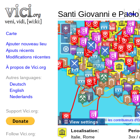
Santi Giovanni e Paol
Lieu
+
Carte
−
Ajouter nouveau lieu
◎
Ajouts récents
Modifications récentes
À propos de Vici.org
Autres languages:
Deutsch
English
Nederlands
Support Vici.org:
©
les contributeurs d
☰ View settings
Localisation:
Perio
Follow Vici.org:
Italie, Rome
3xx /