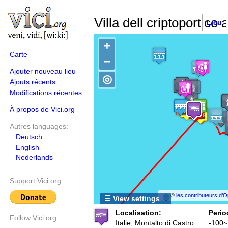
Villa dell criptoportico a
Lieu
+
Carte
−
Ajouter nouveau lieu
◎
Ajouts récents
Modifications récentes
À propos de Vici.org
Autres languages:
Deutsch
English
Nederlands
Support Vici.org:
©
les contributeurs d
☰ View settings
Localisation:
Perio
Follow Vici.org:
Italie, Montalto di Castro
-100~