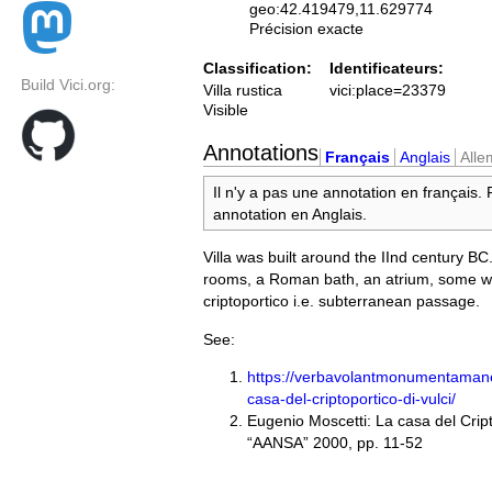
geo:42.419479,11.629774
Précision exacte
Classification:
Identificateurs:
Build Vici.org:
Villa rustica
vici:place=23379
Visible
Annotations
Français
Anglais
All
Il n'y a pas une annotation en français.
annotation en Anglais.
Villa was built around the IInd century BC.
rooms, a Roman bath, an atrium, some 
criptoportico i.e. subterranean passage.
See:
https://verbavolantmonumentamane
casa-del-criptoportico-di-vulci/
Eugenio Moscetti: La casa del Cript
“AANSA” 2000, pp. 11-52