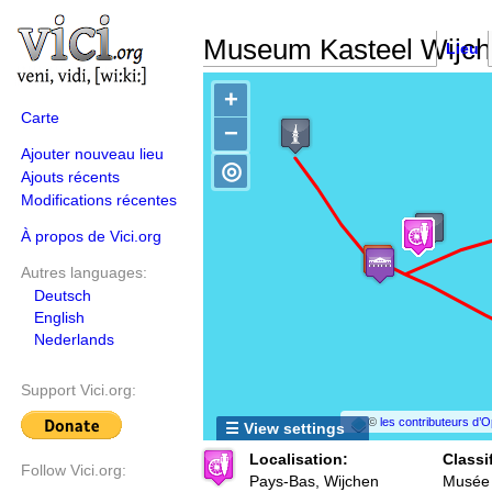
Museum Kasteel Wijc
Lieu
+
Carte
−
Ajouter nouveau lieu
◎
Ajouts récents
Modifications récentes
À propos de Vici.org
Autres languages:
Deutsch
English
Nederlands
Support Vici.org:
©
les contributeurs d
☰ View settings
Localisation:
Classi
Follow Vici.org:
Pays-Bas, Wijchen
Musée