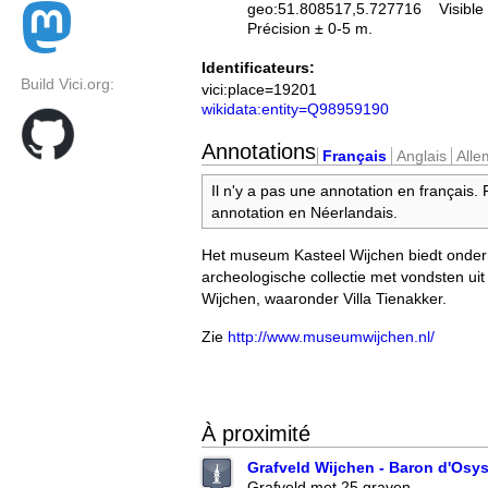
geo:51.808517,5.727716
Visible
Précision ± 0-5 m.
Identificateurs:
Build Vici.org:
vici:place=19201
wikidata:entity=Q98959190
Annotations
Français
Anglais
All
Il n'y a pas une annotation en français.
annotation en Néerlandais.
Het museum Kasteel Wijchen biedt onder
archeologische collectie met vondsten ui
Wijchen, waaronder Villa Tienakker.
Zie
http://www.museumwijchen.nl/
À proximité
Grafveld Wijchen - Baron d'Osys
Grafveld met 25 graven