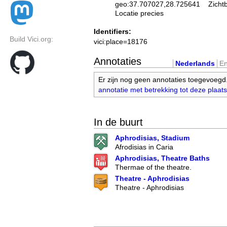
geo:37.707027,28.725641
Zicht
Locatie precies
Identifiers:
Build Vici.org:
vici:place=18176
Annotaties
Nederlands
En
Er zijn nog geen annotaties toegevoegd
annotatie met betrekking tot deze plaats
In de buurt
Aphrodisias, Stadium
Afrodisias in Caria
Aphrodisias, Theatre Baths
Thermae of the theatre.
Theatre - Aphrodisias
Theatre - Aphrodisias