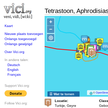
Tetrastoon, Aphrodisia
+
Kaart
−
Nieuwe plaats toevoegen
◎
Onlangs toegevoegd
Onlangs gewijzigd
Over Vici.org
In andere talen:
Deutsch
English
Français
Support Vici.org:
©
OpenStree
☰ Wat te tonen
Locatie:
Class
Follow Vici.org:
Turkije, Geyre
Gebou