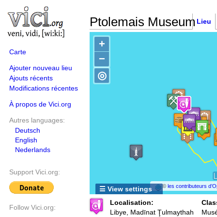
Ptolemais Museum
Lieu
+
Carte
−
Ajouter nouveau lieu
◎
Ajouts récents
Modifications récentes
À propos de Vici.org
Autres languages:
Deutsch
English
Nederlands
Support Vici.org:
©
les contributeurs d
☰ View settings
Localisation:
Clas
Follow Vici.org:
Libye, Madīnat Ţulmaythah
Mus