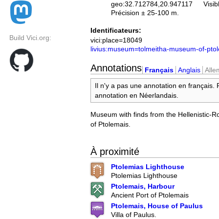
geo:32.712784,20.947117
Visib
Précision ± 25-100 m.
Identificateurs:
Build Vici.org:
vici:place=18049
livius:museum=tolmeitha-museum-of-pto
Annotations
Français
Anglais
All
Il n'y a pas une annotation en français.
annotation en Néerlandais.
Museum with finds from the Hellenistic-R
of Ptolemais.
À proximité
Ptolemias Lighthouse
Ptolemias Lighthouse
Ptolemais, Harbour
Ancient Port of Ptolemais
Ptolemais, House of Paulus
Villa of Paulus.