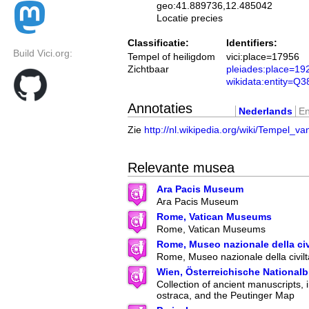
geo:41.889736,12.485042
Locatie precies
Classificatie:
Identifiers:
Build Vici.org:
Tempel of heiligdom
vici:place=17956
Zichtbaar
pleiades:place=1
wikidata:entity=Q
Annotaties
Nederlands
En
Zie
http://nl.wikipedia.org/wiki/Tempel
Relevante musea
Ara Pacis Museum
Ara Pacis Museum
Rome, Vatican Museums
Rome, Vatican Museums
Rome, Museo nazionale della ci
Rome, Museo nazionale della civil
Wien, Österreichische Nationalb
Collection of ancient manuscripts, 
ostraca, and the Peutinger Map