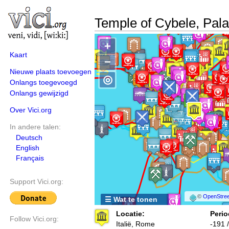
Temple of Cybele, Palat
+
Kaart
−
Nieuwe plaats toevoegen
◎
Onlangs toegevoegd
Onlangs gewijzigd
Over Vici.org
In andere talen:
Deutsch
English
Français
Support Vici.org:
©
OpenStree
☰ Wat te tonen
Locatie:
Perio
Follow Vici.org:
Italië, Rome
-191 