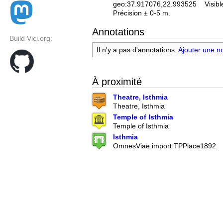
geo:37.917076,22.993525
Visibl
Précision ± 0-5 m.
Annotations
Build Vici.org:
Il n'y a pas d'annotations.
Ajouter une n
À proximité
Theatre, Isthmia
Theatre, Isthmia
Temple of Isthmia
Temple of Isthmia
Isthmia
OmnesViae import TPPlace1892