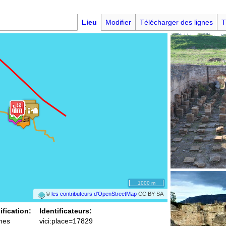
Lieu
Modifier
Télécharger des lignes
T
1000 m
©
les contributeurs d’OpenStreetMap
CC BY-SA
ification:
Identificateurs:
mes
vici:place=17829