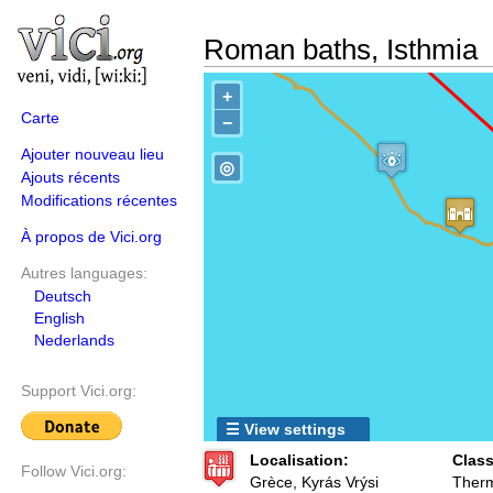
Roman baths, Isthmia
+
Carte
−
Ajouter nouveau lieu
◎
Ajouts récents
Modifications récentes
À propos de Vici.org
Autres languages:
Deutsch
English
Nederlands
Support Vici.org:
☰ View settings
Localisation:
Class
Follow Vici.org:
Grèce, Kyrás Vrýsi
Ther