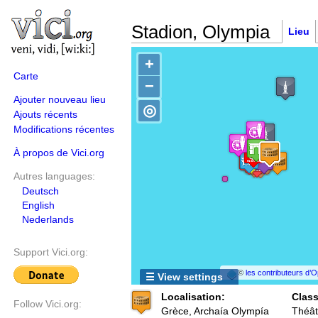
Stadion, Olympia
Lieu
+
Carte
−
Ajouter nouveau lieu
◎
Ajouts récents
Modifications récentes
À propos de Vici.org
Autres languages:
Deutsch
English
Nederlands
Support Vici.org:
©
les contributeurs d
☰ View settings
Localisation:
Class
Follow Vici.org:
Grèce, Archaía Olympía
Théât