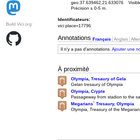
geo:37.639462,21.633076
Visibl
Précision ± 0-5 m.
Identificateurs:
Build Vici.org:
vici:place=17796
Annotations
Français
Anglais
All
Il n'y a pas d'annotations.
Ajouter une n
À proximité
Olympia, Tresaury of Gela
Gelan tresaury of Olympia
Olympia, Crypte
Passageway from stadion to the sa
Megarians` Tresaury, Olympia
Olympia, Treasury of the Megarian