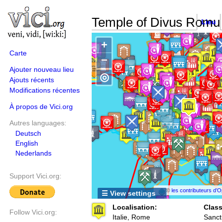
Temple of Divus Romu
Lieu
+
Carte
−
Ajouter nouveau lieu
◎
Ajouts récents
Modifications récentes
À propos de Vici.org
Autres languages:
Deutsch
English
Nederlands
Support Vici.org:
©
les contributeurs d
☰ View settings
Localisation:
Class
Follow Vici.org:
Italie, Rome
Sanct