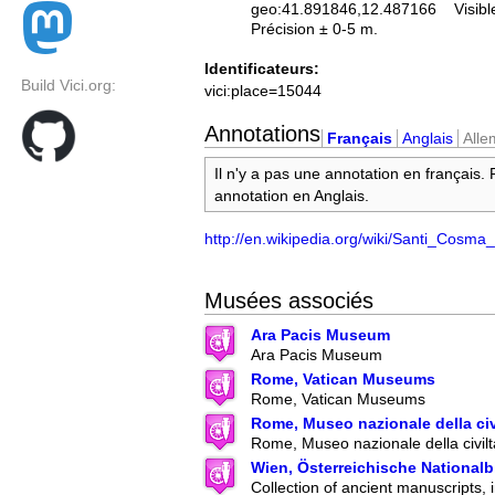
geo:41.891846,12.487166
Visibl
Précision ± 0-5 m.
Identificateurs:
Build Vici.org:
vici:place=15044
Annotations
Français
Anglais
All
Il n'y a pas une annotation en français.
annotation en Anglais.
http://en.wikipedia.org/wiki/Santi_Cosm
Musées associés
Ara Pacis Museum
Ara Pacis Museum
Rome, Vatican Museums
Rome, Vatican Museums
Rome, Museo nazionale della ci
Rome, Museo nazionale della civil
Wien, Österreichische Nationalb
Collection of ancient manuscripts, 