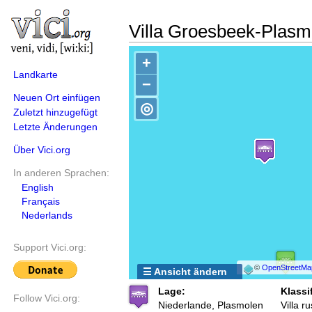
Villa Groesbeek-Plasm
+
Landkarte
−
Neuen Ort einfügen
◎
Zuletzt hinzugefügt
Letzte Änderungen
Über Vici.org
In anderen Sprachen:
English
Français
Nederlands
Support Vici.org:
©
OpenStreetMa
☰ Ansicht ändern
Lage:
Klassi
Follow Vici.org:
Niederlande, Plasmolen
Villa ru