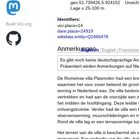
geo:51.739426,5.924152
Unsich
Lage ± 25-100 m.
Identifiers:
Build Vici.org:
vici:place=14
dare:place=24919
wikidata:entity=Q2466478
Anmerkungen
Deutsch
English
Französis
Es gibt noch keine deutschsprachige A
Präsentiert wirden Anmerkungen auf Nie
De Romeinse villa Plasmolen had een bre
waarmee het voor zover bekend de groo
woning in Nederland was. De villa bestond
vertrekken en had aan de voorzijde een zu
het midden de hoofdingang. Deze leidde 
ontvangstruimte. Verder had de villa ee
vloerverwarming, muurschilderingen en 
Rond de villa lag er een terrasvormige tu
Het terrein van de villa is beschermd als
monument. Een gedeelte van de villa, het