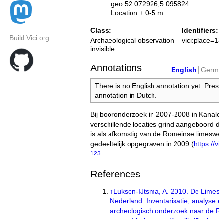
geo:52.072926,5.095824
Location ± 0-5 m.
Class:
Identifiers:
Build Vici.org:
Archaeological observation
vici:place=
invisible
Annotations
English
Germ
There is no English annotation yet. Pres
annotation in Dutch.
Bij booronderzoek in 2007-2008 in Kanale
verschillende locaties grind aangeboord 
is als afkomstig van de Romeinse limes
gedeeltelijk opgegraven in 2009 (
https://v
1
2
3
References
↑
Luksen-IJtsma, A. 2010. De Lime
Nederland. Inventarisatie, analyse
archeologisch onderzoek naar de