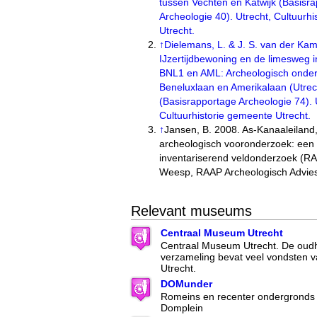
tussen Vechten en Katwijk (Basisr
Archeologie 40). Utrecht, Cultuurh
Utrecht.
↑
Dielemans, L. & J. S. van der Ka
IJzertijdbewoning en de limesweg i
BNL1 en AML: Archeologisch onde
Beneluxlaan en Amerikalaan (Utrec
(Basisrapportage Archeologie 74). 
Cultuurhistorie gemeente Utrecht.
↑
Jansen, B. 2008. As-Kanaaleiland
archeologisch vooronderzoek: een
inventariserend veldonderzoek (RA
Weesp, RAAP Archeologisch Advie
Relevant museums
Centraal Museum Utrecht
Centraal Museum Utrecht. De oud
verzameling bevat veel vondsten 
Utrecht.
DOMunder
Romeins en recenter ondergronds 
Domplein