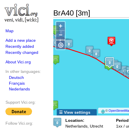
BrA40 [3m]
+
Map
−
Add a new place
◎
Recently added
Recently changed
About Vici.org
In other languages:
Deutsch
Français
Nederlands
Support Vici.org:
©
OpenStreetMap
☰ View settings
Location:
Period
Follow Vici.org:
Netherlands, Utrecht
1xx / 