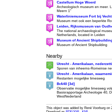
Castellum Hoge Woerd
Archeologisch museum en meer. Lo
Meern 1"
Waterliniemuseum Fort bij Vech
Museum met ook een beperkte Rom
Leiden, Rijksmuseum van Oudh
The national archaeological museu
Netherlands, located in Leiden
Museum of Ancient Shipbuildin
Museum of Ancient Shipbuilding
Nearby
Utrecht - Amerikalaan, nederzett
Sporen van inheems-Romeinse ned
Utrecht - Amerikalaan, waarnem
Restanten mogelijke limesweg
BrA40 [3d]
Observatie mogelijke limesweg vo
Basisrapportage Archeologie 40, 
WestNederland
This object was added by René Voorburg on 20
Download as
RDF/XML
,
KML
.