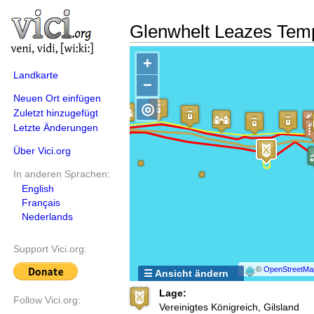
Glenwhelt Leazes Te
+
Landkarte
−
Neuen Ort einfügen
◎
Zuletzt hinzugefügt
Letzte Änderungen
Über Vici.org
In anderen Sprachen:
English
Français
Nederlands
Support Vici.org:
©
OpenStreetMa
☰ Ansicht ändern
Lage:
Follow Vici.org:
Vereinigtes Königreich, Gilsland