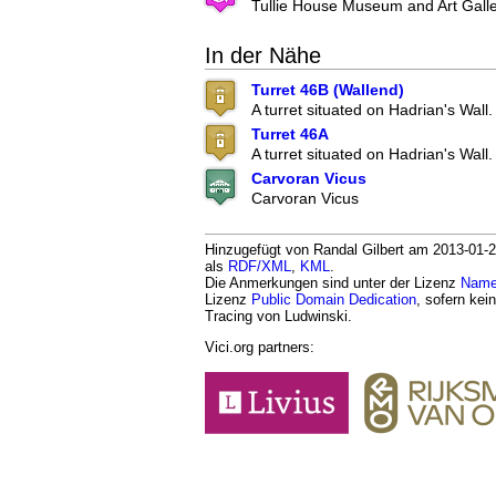
Tullie House Museum and Art Gall
In der Nähe
Turret 46B (Wallend)
A turret situated on Hadrian's Wall.
Turret 46A
A turret situated on Hadrian's Wall.
Carvoran Vicus
Carvoran Vicus
Hinzugefügt von Randal Gilbert am 2013-01-23
als
RDF/XML
,
KML
.
Die Anmerkungen sind unter der Lizenz
Namen
Lizenz
Public Domain Dedication
, sofern kei
Tracing von Ludwinski.
Vici.org partners: