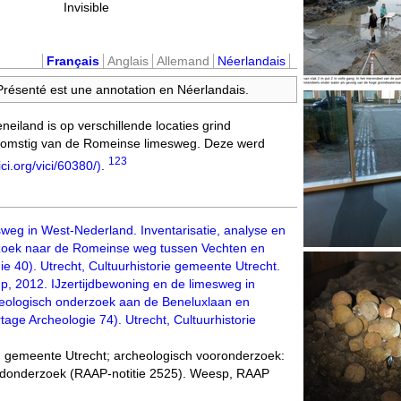
Invisible
Français
Anglais
Allemand
Néerlandais
 Présenté est une annotation en Néerlandais.
eiland is op verschillende locaties grind
fkomstig van de Romeinse limesweg. Deze werd
1
2
3
ici.org/vici/60380/)
.
weg in West-Nederland. Inventarisatie, analyse en
zoek naar de Romeinse weg tussen Vechten en
ie 40). Utrecht, Cultuurhistorie gemeente Utrecht.
p, 2012. IJzertijdbewoning en de limesweg in
eologisch onderzoek aan de Beneluxlaan en
age Archeologie 74). Utrecht, Cultuurhistorie
, gemeente Utrecht; archeologisch vooronderzoek:
eldonderzoek (RAAP-notitie 2525). Weesp, RAAP