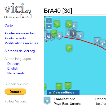
BrA40 [3d]
+
Carte
−
Ajouter nouveau lieu
◎
Ajouts récents
Modifications récentes
À propos de Vici.org
Autres languages:
Deutsch
English
Nederlands
Support Vici.org:
☰ View settings
Localisation:
Period
Follow Vici.org:
Pays-Bas, Utrecht
1xx / 