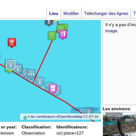
Lieu
Modifier
Télécharger des lignes
T
Il n'y a pas d'i
image
.
Les environs:
1000 m
©
les contributeurs d’OpenStreetMap
CC BY-SA
 or year:
Classification:
Identificateurs:
unknown
Observation
vici:place=127