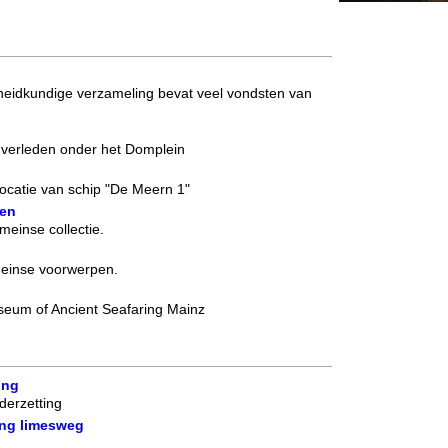
eidkundige verzameling bevat veel vondsten van
verleden onder het Domplein
catie van schip "De Meern 1"
ten
einse collectie.
meinse voorwerpen.
useum of Ancient Seafaring Mainz
ing
erzetting
ing limesweg