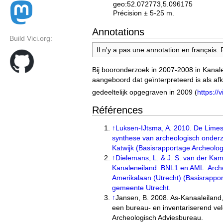
geo:52.072773,5.096175
Précision ± 5-25 m.
Annotations
Build Vici.org:
Il n'y a pas une annotation en français.
Bij booronderzoek in 2007-2008 in Kanalen
aangeboord dat geïnterpreteerd is als a
gedeeltelijk opgegraven in 2009 (
https://v
Références
↑
Luksen-IJtsma, A. 2010. De Limes
synthese van archeologisch onder
Katwijk (Basisrapportage Archeolog
↑
Dielemans, L. & J. S. van der Kam
Kanaleneiland. BNL1 en AML: Arch
Amerikalaan (Utrecht) (Basisrapport
gemeente Utrecht.
↑
Jansen, B. 2008. As-Kanaaleiland
een bureau- en inventariserend v
Archeologisch Adviesbureau.