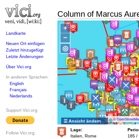
Column of Marcus Aure
+
Landkarte
−
Neuen Ort einfügen
◎
Zuletzt hinzugefügt
Letzte Änderungen
Über Vici.org
In anderen Sprachen:
English
Français
Nederlands
Support Vici.org:
©
OpenStreetMa
☰ Ansicht ändern
Lage:
Perio
Follow Vici.org:
Italien, Rome
185 /