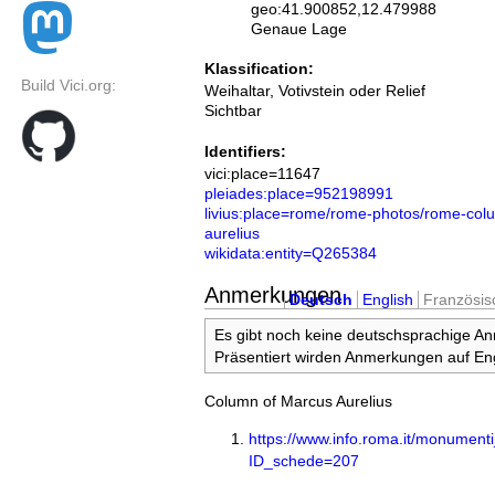
geo:41.900852,12.479988
Genaue Lage
Klassification:
Build Vici.org:
Weihaltar, Votivstein oder Relief
Sichtbar
Identifiers:
vici:place=11647
pleiades:place=952198991
livius:place=rome/rome-photos/rome-col
aurelius
wikidata:entity=Q265384
Anmerkungen
Deutsch
English
Französis
Es gibt noch keine deutschsprachige A
Präsentiert wirden Anmerkungen auf Eng
Column of Marcus Aurelius
https://www.info.roma.it/monumenti
ID_schede=207