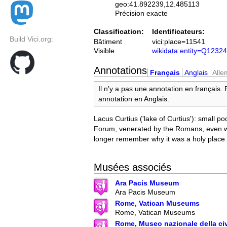
geo:41.892239,12.485113
Précision exacte
Classification:
Identificateurs:
Build Vici.org:
Bâtiment
vici:place=11541
Visible
wikidata:entity=Q1232
Annotations
Français
Anglais
All
Il n'y a pas une annotation en français.
annotation en Anglais.
Lacus Curtius ('lake of Curtius'): small 
Forum, venerated by the Romans, even w
longer remember why it was a holy place.
Musées associés
Ara Pacis Museum
Ara Pacis Museum
Rome, Vatican Museums
Rome, Vatican Museums
Rome, Museo nazionale della ci