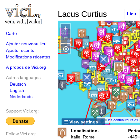
Lacus Curtius
Lieu
+
Carte
−
Ajouter nouveau lieu
◎
Ajouts récents
Modifications récentes
À propos de Vici.org
Autres languages:
Deutsch
English
Nederlands
Support Vici.org:
©
les contributeurs d
☰ View settings
Localisation:
Perio
Follow Vici.org:
Italie, Rome
-445~