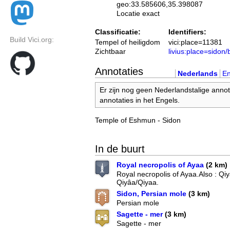
geo:33.585606,35.398087
Locatie exact
Classificatie:
Identifiers:
Build Vici.org:
Tempel of heiligdom
vici:place=11381
Zichtbaar
livius:place=sidon
Annotaties
Nederlands
En
Er zijn nog geen Nederlandstalige annot
annotaties in het Engels.
Temple of Eshmun - Sidon
In de buurt
Royal necropolis of Ayaa
(2 km)
Royal necropolis of Ayaa.Also : Qiy
Qiyâa/Qiyaa.
Sidon, Persian mole
(3 km)
Persian mole
Sagette - mer
(3 km)
Sagette - mer