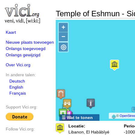
Temple of Eshmun - Si
+
Kaart
−
Nieuwe plaats toevoegen
◎
Onlangs toegevoegd
Onlangs gewijzigd
Over Vici.org
In andere talen:
Deutsch
English
Français
Support Vici.org:
©
OpenStree
☰ Wat te tonen
Locatie:
Perio
Follow Vici.org:
Libanon, El Habâbîyé
-1000