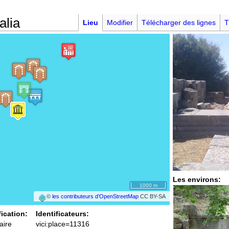
alia
Lieu
Modifier
Télécharger des lignes
T
Les environs:
1000 m
©
les contributeurs d’OpenStreetMap
CC BY-SA
fication:
Identificateurs:
aire
vici:place=11316