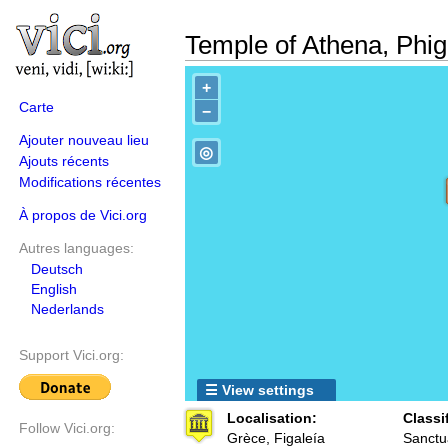
Temple of Athena, Phig
+
Carte
−
Ajouter nouveau lieu
◎
Ajouts récents
Modifications récentes
À propos de Vici.org
Autres languages:
Deutsch
English
Nederlands
Support Vici.org:
☰ View settings
Localisation:
Classi
Follow Vici.org:
Grèce, Figaleía
Sanctu